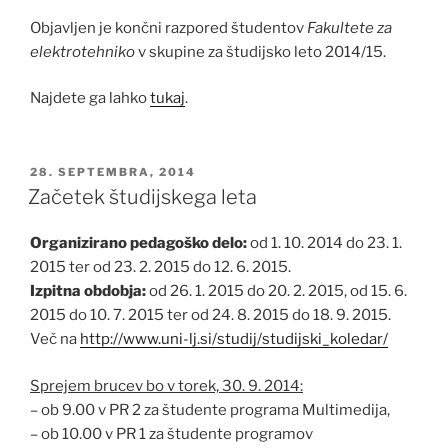
Objavljen je končni razpored študentov
Fakultete za
elektrotehniko
v skupine za študijsko leto 2014/15.
Najdete ga lahko
tukaj
.
OBJAVLJENO
28. SEPTEMBRA, 2014
DNE
Začetek študijskega leta
Organizirano pedagoško delo:
od 1. 10. 2014 do 23. 1.
2015 ter od 23. 2. 2015 do 12. 6. 2015.
Izpitna obdobja:
od 26. 1. 2015 do 20. 2. 2015, od 15. 6.
2015 do 10. 7. 2015 ter od 24. 8. 2015 do 18. 9. 2015.
Več na
http://www.uni-lj.si/studij/
studijski_koledar/
Sprejem brucev bo v torek, 30. 9. 2014:
– ob 9.00 v PR 2 za študente programa Multimedija,
– ob 10.00 v PR 1 za študente programov