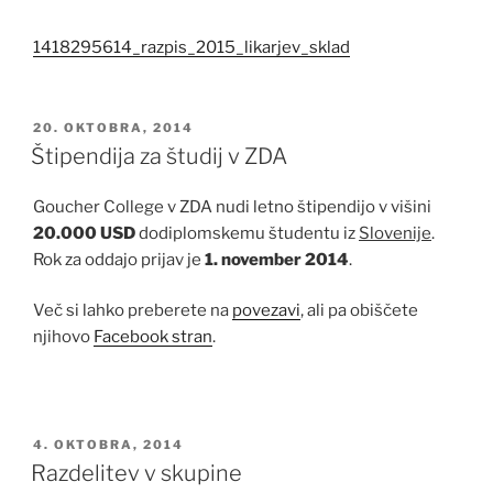
1418295614_razpis_2015_likarjev_sklad
OBJAVLJENO
20. OKTOBRA, 2014
DNE
Štipendija za študij v ZDA
Goucher College v ZDA nudi letno štipendijo v višini
20.000 USD
dodiplomskemu študentu iz
Slovenije
.
Rok za oddajo prijav je
1. november 2014
.
Več si lahko preberete na
povezavi
, ali pa obiščete
njihovo
Facebook stran
.
OBJAVLJENO
4. OKTOBRA, 2014
DNE
Razdelitev v skupine