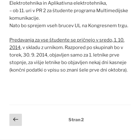
Elektrotehnika in Aplikativna elektrotehnika,
– ob 11. uri v PR 2 za študente programa Multimedijske
komunikacije.
Nato bo sprejem vseh brucev UL na Kongresnem trgu.
Predavanja za vse študente se pričnejo v sredo, 1. 10.
2014
, v skladu z urnikom. Razpored po skupinah bo v
torek, 30. 9. 2014, objavljen samo za 1. letnike prve
stopnje, za višje letnike bo objavljen nekaj dni kasneje
(končni podatki o vpisu so znani šele prve dni oktobra).
Navigacija
Prejšnja
Stran
2
stran
prispevkov