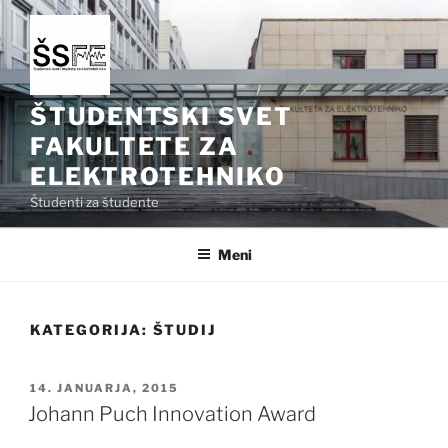
Skoči
na
vsebino
ŠTUDENTSKI SVET
FAKULTETE ZA
ELEKTROTEHNIKO
Študenti za študente
Meni
KATEGORIJA:
ŠTUDIJ
OBJAVLJENO
14. JANUARJA, 2015
DNE
Johann Puch Innovation Award