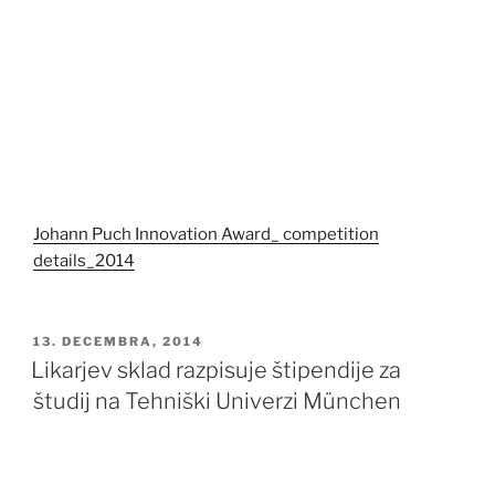
Johann Puch Innovation Award_ competition
details_2014
OBJAVLJENO
13. DECEMBRA, 2014
DNE
Likarjev sklad razpisuje štipendije za
študij na Tehniški Univerzi München