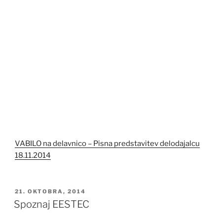
VABILO na delavnico – Pisna predstavitev delodajalcu
18.11.2014
OBJAVLJENO
21. OKTOBRA, 2014
DNE
Spoznaj EESTEC