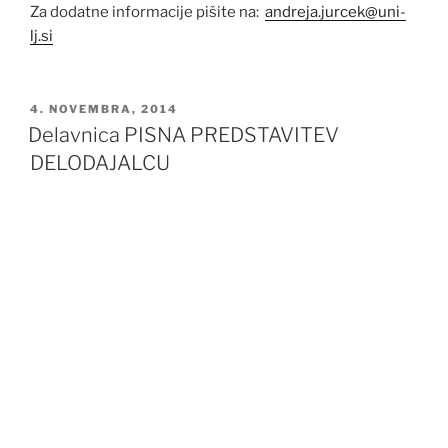
Za dodatne informacije pišite na:
andreja.jurcek@uni-
lj.si
OBJAVLJENO
4. NOVEMBRA, 2014
DNE
Delavnica PISNA PREDSTAVITEV
DELODAJALCU