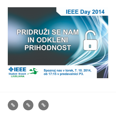
Predstavitev
Novice
Člani
in