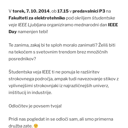
V
torek, 7. 10. 2014
, ob
17.15
v
predavalnici P3
na
Fakulteti za elektrotehniko
pod okriljem
študentske
veje IEEE Ljubljan
a organiziramo mednarodni dan
IEEE
Day
namenjen tebi!
Te zanima, zakaj bi te sploh moralo zanimati? Želiš biti
na tekočem s svetovnim trendom brez množičnih
posrednikov?
Študentska veja IEEE ti ne ponuja le razširitev
strokovnega področja, ampak tudi navezovanje stikov z
vplivnejšimi strokovnjaki iz najrazličnejših univerz,
inštitucij in industrije.
Odločitev je povsem tvoja!
Pridi nas pogledat in se odloči sam, ali smo primerna
družba zate.