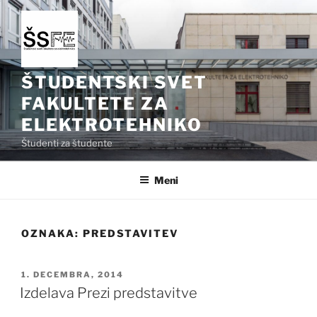
Skoči
na
vsebino
ŠTUDENTSKI SVET
FAKULTETE ZA
ELEKTROTEHNIKO
Študenti za študente
Meni
OZNAKA:
PREDSTAVITEV
OBJAVLJENO
1. DECEMBRA, 2014
DNE
Izdelava Prezi predstavitve