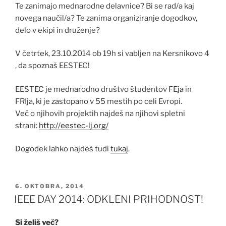
Te zanimajo mednarodne delavnice? Bi se rad/a kaj
novega naučil/a? Te zanima organiziranje dogodkov,
delo v ekipi in druženje?
V četrtek, 23.10.2014 ob 19h si vabljen na Kersnikovo 4
, da spoznaš EESTEC!
EESTEC je mednarodno društvo študentov FEja in
FRIja, ki je zastopano v 55 mestih po celi Evropi.
Več o njihovih projektih najdeš na njihovi spletni
strani:
http://eestec-lj.org/
Dogodek lahko najdeš tudi
tukaj
.
OBJAVLJENO
6. OKTOBRA, 2014
DNE
IEEE DAY 2014: ODKLENI PRIHODNOST!
Si želiš več?