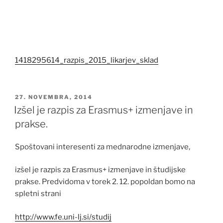
1418295614_razpis_2015_likarjev_sklad
OBJAVLJENO
27. NOVEMBRA, 2014
DNE
Izšel je razpis za Erasmus+ izmenjave in
prakse.
Spoštovani interesenti za mednarodne izmenjave,
izšel je razpis za Erasmus+ izmenjave in študijske
prakse. Predvidoma v torek 2. 12. popoldan bomo na
spletni strani
http://www.fe.uni-lj.si/studij