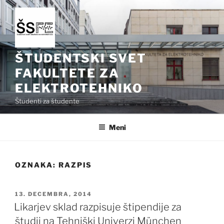
Skoči
na
vsebino
ŠTUDENTSKI SVET
FAKULTETE ZA
ELEKTROTEHNIKO
Študenti za študente
Meni
OZNAKA:
RAZPIS
OBJAVLJENO
13. DECEMBRA, 2014
DNE
Likarjev sklad razpisuje štipendije za
študij na Tehniški Univerzi München