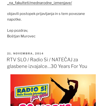
_na_fakulteti/mednarodne_
izmenjave/
objavili postopek prijavljanja in s tem povezane
napotke.
Lep pozdrav,
Boštjan Murovec
OBJAVLJENO
21. NOVEMBRA, 2014
DNE
RTV SLO / Radio Si / NATEČAJ za
glasbene izvajalce…30 Years For You