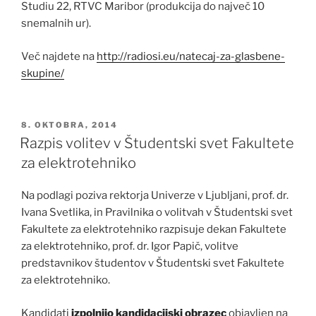
Studiu 22, RTVC Maribor (produkcija do največ 10
snemalnih ur).
Več najdete na
http://radiosi.eu/natecaj-za-
glasbene-
skupine/
OBJAVLJENO
8. OKTOBRA, 2014
DNE
Razpis volitev v Študentski svet Fakultete
za elektrotehniko
Na podlagi poziva rektorja Univerze v Ljubljani, prof. dr.
Ivana Svetlika, in Pravilnika o volitvah v Študentski svet
Fakultete za elektrotehniko razpisuje dekan Fakultete
za elektrotehniko, prof. dr. Igor Papič, volitve
predstavnikov študentov v Študentski svet Fakultete
za elektrotehniko.
Kandidati
izpolnijo kandidacijski obrazec
objavljen na