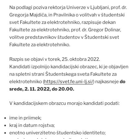
Na podlagi poziva rektorja Univerze v Ljubljani, prof. dr.
Gregorja Majdiča, in Pravilnika o volitvah v študentski
svet Fakultete za elektrotehniko, razpisuje dekan
Fakultete za elektrotehniko, prof. dr. Gregor Dolinar,
volitve predstavnikov študentov v Študentski svet
Fakultete za elektrotehniko.
Razpis se objavi v torek, 25. oktobra 2022.
Kandidati izpolnijo kandidacijski obrazec, ki je objavljen
na spletni strani Študentskega sveta Fakultete za
elektrotehniko (
https://svet.fe.uni-lj.si/
) najkasneje
do
srede, 2. 11. 2022, do 20.00.
V kandidacijskem obrazcu morajo kandidati podati:
ime in priimek;
kraj in datum rojstva;
enotno univerzitetno študentsko identiteto;