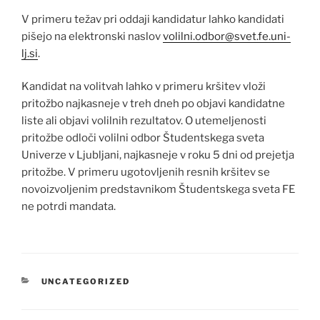
V primeru težav pri oddaji kandidatur lahko kandidati
pišejo na elektronski naslov
volilni.odbor@svet.fe.uni-
lj.si
.
Kandidat na volitvah lahko v primeru kršitev vloži
pritožbo najkasneje v treh dneh po objavi kandidatne
liste ali objavi volilnih rezultatov. O utemeljenosti
pritožbe odloči volilni odbor Študentskega sveta
Univerze v Ljubljani, najkasneje v roku 5 dni od prejetja
pritožbe. V primeru ugotovljenih resnih kršitev se
novoizvoljenim predstavnikom Študentskega sveta FE
ne potrdi mandata.
KATEGORIJE
UNCATEGORIZED