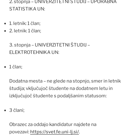
2. stopnja – UNIVERZITETNI ŠTUDIJ – UPORABNA
STATISTIKA UN:
1. letnik: 1 član;
2. letnik: 1 član;
3. stopnja – UNIVERZITETNI ŠTUDIJ –
ELEKTROTEHNIKA UN:
1 član;
Dodatna mesta – ne glede na stopnjo, smer in letnik
študija; vključujoč študente na dodatnem letu in
izključujoč študente s podaljšanim statusom:
3 člani;
Obrazec za oddajo kandidatur najdete na
povezavi:
https://svet.fe.uni-lj.si/
.