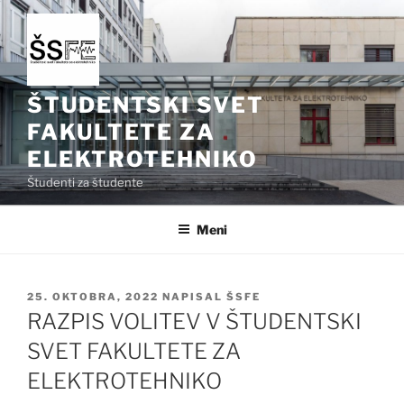
Skoči
na
vsebino
ŠTUDENTSKI SVET
FAKULTETE ZA
ELEKTROTEHNIKO
Študenti za študente
Meni
OBJAVLJENO
25. OKTOBRA, 2022
NAPISAL
ŠSFE
DNE
RAZPIS VOLITEV V ŠTUDENTSKI
SVET FAKULTETE ZA
ELEKTROTEHNIKO