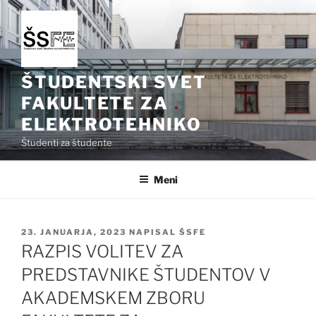
Skoči
na
vsebino
ŠTUDENTSKI SVET
FAKULTETE ZA
ELEKTROTEHNIKO
Študenti za študente
Meni
OBJAVLJENO
23. JANUARJA, 2023
NAPISAL
ŠSFE
DNE
RAZPIS VOLITEV ZA
PREDSTAVNIKE ŠTUDENTOV V
AKADEMSKEM ZBORU