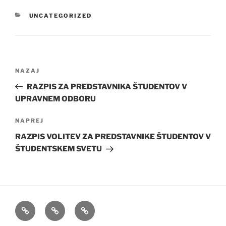
KATEGORIJE
UNCATEGORIZED
Navigacija
Prejšnji
NAZAJ
prispevka
prispevek
RAZPIS ZA PREDSTAVNIKA ŠTUDENTOV V
UPRAVNEM ODBORU
Naslednji
NAPREJ
prispevek
RAZPIS VOLITEV ZA PREDSTAVNIKE ŠTUDENTOV V
ŠTUDENTSKEM SVETU
Predstavitev
Novice
Člani
in